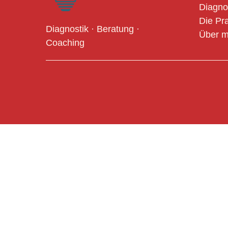
Diagn
Die Pr
Diagnostik · Beratung · 
Über m
Coaching