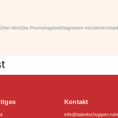
Über Mich
Die Praxis
Angebot
Diagnosen
Kosten
Kontak
t
tiges
Kontakt
ot
info@talentschuppen.ruhr