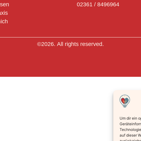
osen
02361 / 8496964
axis
ich
©2026.
All rights reserved.
Um dir ein 
Geräteinfor
Technologie
auf dieser W
zurückziehs